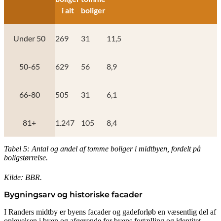
i alt
boliger
Under 50
269
31
11,5
50-65
629
56
8,9
66-80
505
31
6,1
81+
1.247
105
8,4
Tabel 5: Antal og andel af tomme boliger i midtbyen, fordelt på
boligstørrelse.
Kilde: BBR.
Bygningsarv og historiske facader
I Randers midtby er byens facader og gadeforløb en væsentlig del af
oplevelsen i byen og afgørende for byens fortælling og identitet.