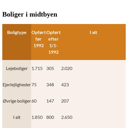
Boliger i midtbyen
Boligtype
Opført
Opført
I alt
før
efter
1992
1/1-
1992
Lejeboliger
1.715
305
2.020
Ejerlejligheder
75
348
423
Øvrige boliger
60
147
207
I alt
1.850
800
2.650