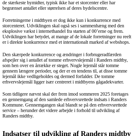
de stærkeste bymidter, typisk ikke har et storcenter eller har
begrænset antallet eller størrelsen af deres bydelscentre.
Forretningerne i midtbyen er dog ikke kun i konkurrence med
storcenteret. Udviklingen skal også ses i sammenhæng med den
eksplosive vækst i internethandel fra starten af 00’erne og frem.
Udviklingen har betydet, at mange af de lokale forretninger nu reelt
er i direkte konkurrence med et internationalt marked af webshops.
Den skærpede konkurrence og ændringer i forbrugeradfærden
afspejler sig i antallet af tomme erhvervslejemål i Randers midtby,
som hen over en årrække er steget. Nogle lejemål står tomme
gennem længere perioder, og der er en tendens til, at disse tomme
lejemål ikke vedligeholdes og dermed forfalder. De tomme
erhvervslejemål ligger især centreret i midtbyens gågadekvarter.
Som tidligere nævnt skal der frem imod sommeren 2025 foretages
en gennemgang af den samlede erhvervsrettede indsats i Randers
Kommune. Gennemgangen skal blandt se på den erhvervsrettede
service – herunder det videre arbejde i forhold til udvikling af
Randers midtby.
Indsatser til udvikling af Randers midtby