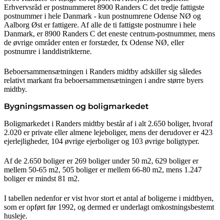
Erhvervsråd er postnummeret 8900 Randers C det tredje fattigste
postnummer i hele Danmark - kun postnumrene Odense NØ og
Aalborg Øst er fattigere. Af alle de ti fattigste postnumre i hele
Danmark, er 8900 Randers C det eneste centrum-postnummer, mens
de øvrige områder enten er forstæder, fx Odense NØ, eller
postnumre i landdistrikterne.
Beboersammensætningen i Randers midtby adskiller sig således
relativt markant fra beboersammensætningen i andre større byers
midtby.
Bygningsmassen og boligmarkedet
Boligmarkedet i Randers midtby består af i alt 2.650 boliger, hvoraf
2.020 er private eller almene lejeboliger, mens der derudover er 423
ejerlejligheder, 104 øvrige ejerboliger og 103 øvrige boligtyper.
Af de 2.650 boliger er 269 boliger under 50 m2, 629 boliger er
mellem 50-65 m2, 505 boliger er mellem 66-80 m2, mens 1.247
boliger er mindst 81 m2.
I tabellen nedenfor er vist hvor stort et antal af boligerne i midtbyen,
som er opført før 1992, og dermed er underlagt omkostningsbestemt
husleje.