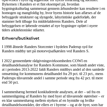
Bykernen i Randers er et fint eksempel på, hvordan
bygningskulturlag sammensat gennem århundreder kan resultere i en
homogen og mangfoldig by, hvor byens historie kan aflæses af de
bebyggede strukturer og slyngede, labyrintiske gadeforløb, der
stammer helt tilbage fra middelalderens Randers. Dele af
bebyggelsen er løbende erstattet af nye bygninger opført i nyere
tiders arkitektoniske stilarter.
Erhverv/butikslivet
I 1998 åbnede Randers Storcenter i bydelen Paderup syd for
Randers midtby tæt på motorvejsafkørslen ved Randers S.
I 2022 gennemførte rådgivningsvirksomheden COWI en
detailhandelsanalyse for Randers Kommune, som blandt andet viste,
at i perioden 2013-2022 faldt Randers midtbys andel af den samlede
omsætning for kommunens detailhandel fra 29 pct. til 23 pct., mens
Paderups tilsvarende andel i samme periode steg fra 42 pct. til mere
end 50 pct.
I sammenhæng hermed konkluderede analysen, at der – ud fra en
sammenligning af Randers by med byer af tilsvarende størrelser – er
en klar sammenhæng mellem styrken af en bymidte og hvilke
detailhandelsområder, der ellers er i byerne – og at de byer, som har