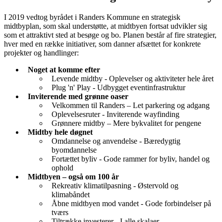
I 2019 vedtog byrådet i Randers Kommune en strategisk
midtbyplan, som skal understøtte, at midtbyen fortsat udvikler sig
som et attraktivt sted at besøge og bo. Planen består af fire strategier,
hver med en række initiativer, som danner afsættet for konkrete
projekter og handlinger:
Noget at komme efter
Levende midtby - Oplevelser og aktiviteter hele året
Plug 'n' Play - Udbygget eventinfrastruktur
Inviterende med grønne oaser
Velkommen til Randers – Let parkering og adgang
Oplevelsesruter - Inviterende wayfinding
Grønnere midtby – Mere bykvalitet for pengene
Midtby hele døgnet
Omdannelse og anvendelse - Bæredygtig
byomdannelse
Fortættet byliv - Gode rammer for byliv, handel og
ophold
Midtbyen – også om 100 år
Rekreativ klimatilpasning - Østervold og
klimabåndet
Åbne midtbyen mod vandet - Gode forbindelser på
tværs
Tiltrække investerer - I alle skalaer.