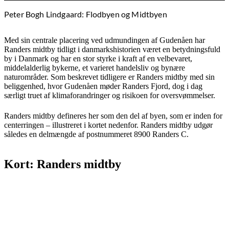
Peter Bogh Lindgaard: Flodbyen og Midtbyen
Med sin centrale placering ved udmundingen af Gudenåen har
Randers midtby tidligt i danmarkshistorien været en betydningsfuld
by i Danmark og har en stor styrke i kraft af en velbevaret,
middelalderlig bykerne, et varieret handelsliv og bynære
naturområder. Som beskrevet tidligere er Randers midtby med sin
beliggenhed, hvor Gudenåen møder Randers Fjord, dog i dag
særligt truet af klimaforandringer og risikoen for oversvømmelser.
Randers midtby defineres her som den del af byen, som er inden for
centerringen – illustreret i kortet nedenfor. Randers midtby udgør
således en delmængde af postnummeret 8900 Randers C.
Kort: Randers midtby