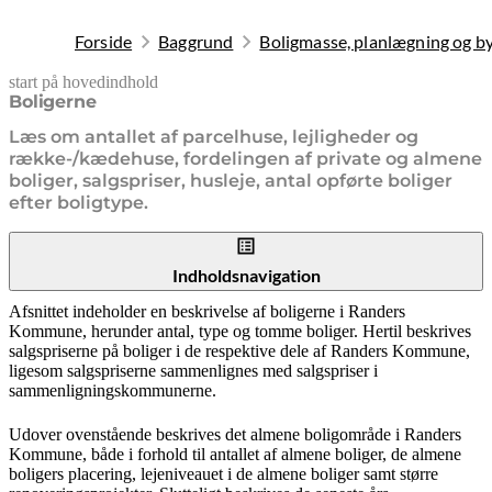
Forside
Baggrund
Boligmasse, planlægning og b
start på hovedindhold
senest opdateret 31. maj 2026
Boligerne
Læs om antallet af parcelhuse, lejligheder og
række-/kædehuse, fordelingen af private og almene
boliger, salgspriser, husleje, antal opførte boliger
efter boligtype.
Indholdsnavigation
Afsnittet indeholder en beskrivelse af boligerne i Randers
Kommune, herunder antal, type og tomme boliger. Hertil beskrives
salgspriserne på boliger i de respektive dele af Randers Kommune,
ligesom salgspriserne sammenlignes med salgspriser i
sammenligningskommunerne.
Udover ovenstående beskrives det almene boligområde i Randers
Kommune, både i forhold til antallet af almene boliger, de almene
boligers placering, lejeniveauet i de almene boliger samt større