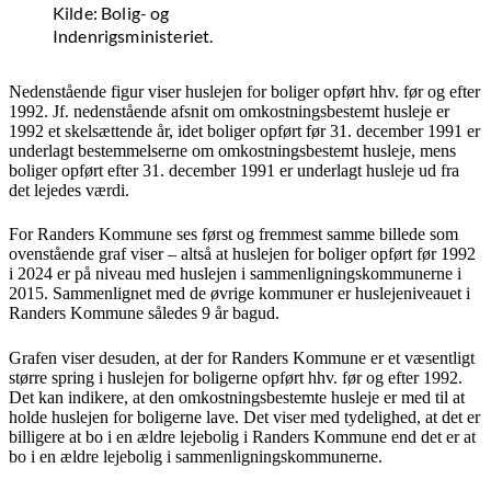
Kilde: Bolig- og
Indenrigsministeriet.
Nedenstående figur viser huslejen for boliger opført hhv. før og efter
1992. Jf. nedenstående afsnit om omkostningsbestemt husleje er
1992 et skelsættende år, idet boliger opført før 31. december 1991 er
underlagt bestemmelserne om omkostningsbestemt husleje, mens
boliger opført efter 31. december 1991 er underlagt husleje ud fra
det lejedes værdi.
For Randers Kommune ses først og fremmest samme billede som
ovenstående graf viser – altså at huslejen for boliger opført før 1992
i 2024 er på niveau med huslejen i sammenligningskommunerne i
2015. Sammenlignet med de øvrige kommuner er huslejeniveauet i
Randers Kommune således 9 år bagud.
Grafen viser desuden, at der for Randers Kommune er et væsentligt
større spring i huslejen for boligerne opført hhv. før og efter 1992.
Det kan indikere, at den omkostningsbestemte husleje er med til at
holde huslejen for boligerne lave. Det viser med tydelighed, at det er
billigere at bo i en ældre lejebolig i Randers Kommune end det er at
bo i en ældre lejebolig i sammenligningskommunerne.