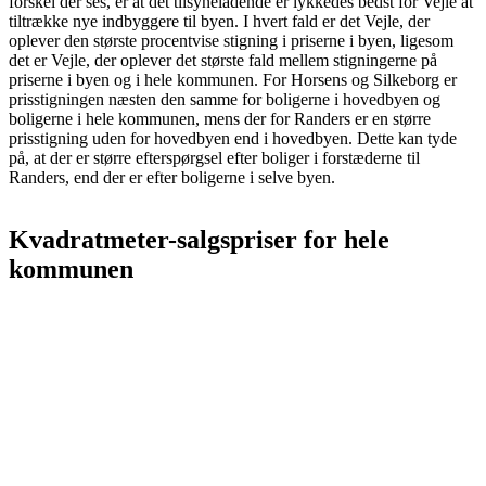
forskel der ses, er at det tilsyneladende er lykkedes bedst for Vejle at
tiltrække nye indbyggere til byen. I hvert fald er det Vejle, der
oplever den største procentvise stigning i priserne i byen, ligesom
det er Vejle, der oplever det største fald mellem stigningerne på
priserne i byen og i hele kommunen. For Horsens og Silkeborg er
prisstigningen næsten den samme for boligerne i hovedbyen og
boligerne i hele kommunen, mens der for Randers er en større
prisstigning uden for hovedbyen end i hovedbyen. Dette kan tyde
på, at der er større efterspørgsel efter boliger i forstæderne til
Randers, end der er efter boligerne i selve byen.
Kvadratmeter-salgspriser for hele
kommunen