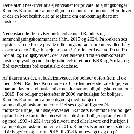
Dette afsnit beskriver huslejeniveauet for private udlejningsboliger i
Randers Kommune sammenlignet med andre kommuner. Herudover
er der en kort beskrivelse af reglerne om omkostningsbestemt
husleje.
Nedenstående figur viser huslejeniveauet i Randers og
sammenligningskommunerne i hhv. 2015 og 2024. På x-aksen ses
opførselsårene for de private udlejningsboliger i fire intervaller. På y-
aksen ses den årlige husleje pr. kvm2. Grafen er lavet ud fra tal fra
Social- og Boligstyrelsen, der laver tallene ud fra en samkørsel af
huslejeoplysningerne i boligstøtteregisteret med BBR og Social- og
Boligstyrelsens boligstatistiske database.
Af figuren ses det, at huslejeniveauet for boliger opført frem til og
med 1999 i Randers Kommune i 2015 (den nederste røde linje) var
markant lavere end huslejeniveauet for sammenligningskommunerne
i 2015. For boliger opført efter år 2000 var huslejen for boliger i
Randers Kommune sammenlignelig med boliger i
sammenligningskommunerne. Det ses også af figuren (den
mørkerøde linje), at huslejeniveauet i Randers Kommune for boliger
opført i de tre første tidsintervaller – altså for boliger opført frem til
og med 1999 - i 2024 var på niveau med eller lavere end huslejen i
sammenligningskommunerne i 2015. Randers Kommune er således
ni år bagefter, og har fra 2015 til 2024 kun bevæget sig op på