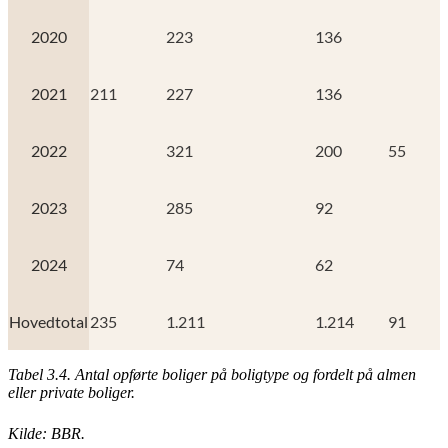
2020
223
136
2021
211
227
136
2022
321
200
55
2023
285
92
2024
74
62
Hovedtotal
235
1.211
1.214
91
Tabel 3.4. Antal opførte boliger på boligtype og fordelt på almen
eller private boliger.
Kilde: BBR.