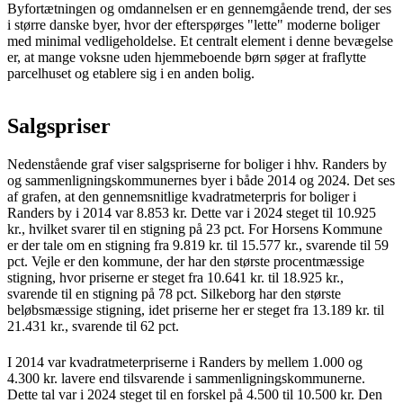
Byfortætningen og omdannelsen er en gennemgående trend, der ses
i større danske byer, hvor der efterspørges "lette" moderne boliger
med minimal vedligeholdelse. Et centralt element i denne bevægelse
er, at mange voksne uden hjemmeboende børn søger at fraflytte
parcelhuset og etablere sig i en anden bolig.
Salgspriser
Nedenstående graf viser salgspriserne for boliger i hhv. Randers by
og sammenligningskommunernes byer i både 2014 og 2024. Det ses
af grafen, at den gennemsnitlige kvadratmeterpris for boliger i
Randers by i 2014 var 8.853 kr. Dette var i 2024 steget til 10.925
kr., hvilket svarer til en stigning på 23 pct. For Horsens Kommune
er der tale om en stigning fra 9.819 kr. til 15.577 kr., svarende til 59
pct. Vejle er den kommune, der har den største procentmæssige
stigning, hvor priserne er steget fra 10.641 kr. til 18.925 kr.,
svarende til en stigning på 78 pct. Silkeborg har den største
beløbsmæssige stigning, idet priserne her er steget fra 13.189 kr. til
21.431 kr., svarende til 62 pct.
I 2014 var kvadratmeterpriserne i Randers by mellem 1.000 og
4.300 kr. lavere end tilsvarende i sammenligningskommunerne.
Dette tal var i 2024 steget til en forskel på 4.500 til 10.500 kr. Den