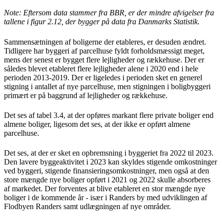
Note: Eftersom data stammer fra BBR, er der mindre afvigelser fra
tallene i figur 2.12, der bygger på data fra Danmarks Statistik.
Sammensætningen af boligerne der etableres, er desuden ændret.
Tidligere har byggeri af parcelhuse fyldt forholdsmæssigt meget,
mens der senest er bygget flere lejligheder og rækkehuse. Der er
således blevet etableret flere lejligheder alene i 2020 end i hele
perioden 2013-2019. Der er ligeledes i perioden sket en generel
stigning i antallet af nye parcelhuse, men stigningen i boligbyggeri
primært er på baggrund af lejligheder og rækkehuse.
Det ses af tabel 3.4, at der opføres markant flere private boliger end
almene boliger, ligesom det ses, at der ikke er opført almene
parcelhuse.
Det ses, at der er sket en opbremsning i byggeriet fra 2022 til 2023.
Den lavere byggeaktivitet i 2023 kan skyldes stigende omkostninger
ved byggeri, stigende finansieringsomkostninger, men også at den
store mængde nye boliger opført i 2021 og 2022 skulle absorberes
af markedet. Der forventes at blive etableret en stor mængde nye
boliger i de kommende år - især i Randers by med udviklingen af
Flodbyen Randers samt udlægningen af nye områder.