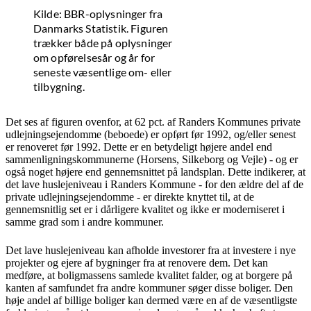
Kilde: BBR-oplysninger fra
Danmarks Statistik. Figuren
trækker både på oplysninger
om opførelsesår og år for
seneste væsentlige om- eller
tilbygning.
Det ses af figuren ovenfor, at 62 pct. af Randers Kommunes private
udlejningsejendomme (beboede) er opført før 1992, og/eller senest
er renoveret før 1992. Dette er en betydeligt højere andel end
sammenligningskommunerne (Horsens, Silkeborg og Vejle) - og er
også noget højere end gennemsnittet på landsplan. Dette indikerer, at
det lave huslejeniveau i Randers Kommune - for den ældre del af de
private udlejningsejendomme - er direkte knyttet til, at de
gennemsnitlig set er i dårligere kvalitet og ikke er moderniseret i
samme grad som i andre kommuner.
Det lave huslejeniveau kan afholde investorer fra at investere i nye
projekter og ejere af bygninger fra at renovere dem. Det kan
medføre, at boligmassens samlede kvalitet falder, og at borgere på
kanten af samfundet fra andre kommuner søger disse boliger. Den
høje andel af billige boliger kan dermed være en af de væsentligste