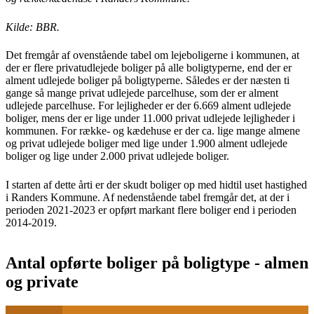
Kilde: BBR.
Det fremgår af ovenstående tabel om lejeboligerne i kommunen, at
der er flere privatudlejede boliger på alle boligtyperne, end der er
alment udlejede boliger på boligtyperne. Således er der næsten ti
gange så mange privat udlejede parcelhuse, som der er alment
udlejede parcelhuse. For lejligheder er der 6.669 alment udlejede
boliger, mens der er lige under 11.000 privat udlejede lejligheder i
kommunen. For række- og kædehuse er der ca. lige mange almene
og privat udlejede boliger med lige under 1.900 alment udlejede
boliger og lige under 2.000 privat udlejede boliger.
I starten af dette årti er der skudt boliger op med hidtil uset hastighed
i Randers Kommune. Af nedenstående tabel fremgår det, at der i
perioden 2021-2023 er opført markant flere boliger end i perioden
2014-2019.
Antal opførte boliger på boligtype - almen
og private