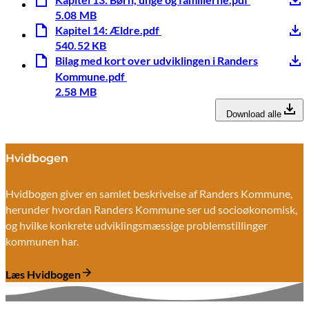
5.08 MB
Kapitel 14: Ældre.pdf
540.52 KB
Bilag med kort over udviklingen i Randers
Kommune.pdf
2.58 MB
Download alle
Hvidbogen
Hvidbogen giver en samlet beskrivelse af Randers Kommune,
herunder hvordan Randers Kommune ser ud socioøkonomisk,
og hvilke konkrete udviklingsmæssige problemstillinger
kommunen har.
Læs Hvidbogen