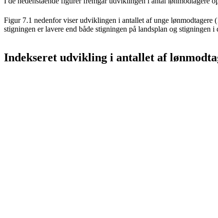
I de nedenstående figurer fremgår udviklingen i antal lønmodtagere op
Figur 7.1 nedenfor viser udviklingen i antallet af unge lønmodtagere
stigningen er lavere end både stigningen på landsplan og stigningen
Indekseret udvikling i antallet af lønmod