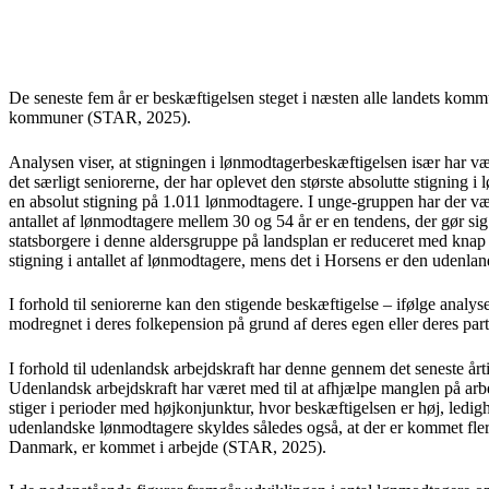
De seneste fem år er beskæftigelsen steget i næsten alle landets kom
kommuner (STAR, 2025).
Analysen viser, at stigningen i lønmodtagerbeskæftigelsen især har v
det særligt seniorerne, der har oplevet den største absolutte stigning
en absolut stigning på 1.011 lønmodtagere. I unge-gruppen har der væ
antallet af lønmodtagere mellem 30 og 54 år er en tendens, der gør sig
statsborgere i denne aldersgruppe på landsplan er reduceret med knap
stigning i antallet af lønmodtagere, mens det i Horsens er den udenland
I forhold til seniorerne kan den stigende beskæftigelse – ifølge analys
modregnet i deres folkepension på grund af deres egen eller deres partn
I forhold til udenlandsk arbejdskraft har denne gennem det seneste årti
Udenlandsk arbejdskraft har været med til at afhjælpe manglen på arbe
stiger i perioder med højkonjunktur, hvor beskæftigelsen er høj, ledi
udenlandske lønmodtagere skyldes således også, at der er kommet flere
Danmark, er kommet i arbejde (STAR, 2025).