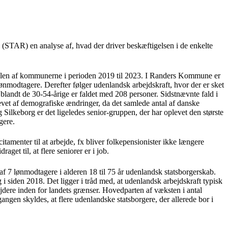
 (STAR) en analyse af, hvad der driver beskæftigelsen i de enkelte
tedelen af kommunerne i perioden 2019 til 2023. I Randers Kommune er
lønmodtagere. Derefter følger udenlandsk arbejdskraft, hvor der er sket
landt de 30-54-årige er faldet med 208 personer. Sidstnævnte fald i
drevet af demografiske ændringer, da det samlede antal af danske
ilkeborg er det ligeledes senior-gruppen, der har oplevet den største
gere.
itamenter til at arbejde, fx bliver folkepensionister ikke længere
et til, at flere seniorer er i job.
 af 7 lønmodtagere i alderen 18 til 75 år udenlandsk statsborgerskab.
 siden 2018. Det ligger i tråd med, at udenlandsk arbejdskraft typisk
jdere inden for landets grænser. Hovedparten af væksten i antal
ngen skyldes, at flere udenlandske statsborgere, der allerede bor i