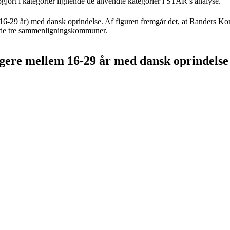
gjort i kategorier lignende de anvendte kategorier i STAR’s analyse.
 (16-29 år) med dansk oprindelse. Af figuren fremgår det, at Randers Ko
 i de tre sammenligningskommuner.
tagere mellem 16-29 år med dansk oprindelse