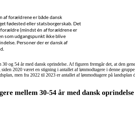
n af forældrene er både dansk
et fødested eller statsborgerskab. Det
e forældre (mindst én af forældrene er
nen som udgangspunkt ikke blive
delse. Personer der er dansk af
d.
 30 og 54 år med dansk oprindelse. Af figuren fremgår det, at den genere
en 2020 været en stigning i antallet af lønmodtagere i denne gruppe, 
plan, men fra 2022 til 2023 er antallet af lønmodtagere på landsplan d
tagere mellem 30-54 år med dansk oprindelse