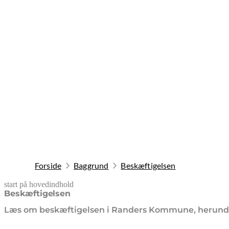
Forside
Baggrund
Beskæftigelsen
start på hovedindhold
senest opdateret 9. februar 2026
Beskæftigelsen
Læs om beskæftigelsen i Randers Kommune, herunder