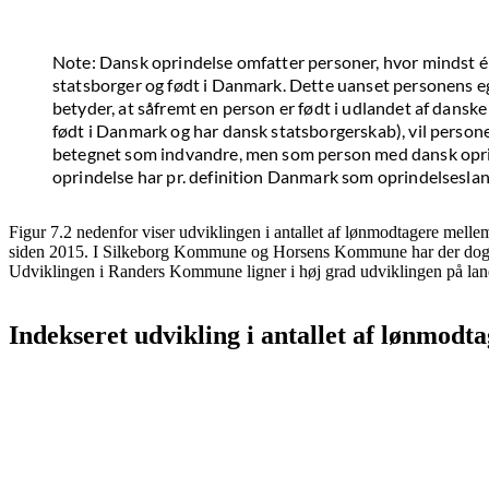
Note: Dansk oprindelse omfatter personer, hvor mindst é
statsborger og født i Danmark. Dette uanset personens eg
betyder, at såfremt en person er født i udlandet af dansk
født i Danmark og har dansk statsborgerskab), vil perso
betegnet som indvandre, men som person med dansk oprin
oprindelse har pr. definition Danmark som oprindelseslan
Figur 7.2 nedenfor viser udviklingen i antallet af lønmodtagere mellem
siden 2015. I Silkeborg Kommune og Horsens Kommune har der dog sid
Udviklingen i Randers Kommune ligner i høj grad udviklingen på lands
Indekseret udvikling i antallet af lønmod