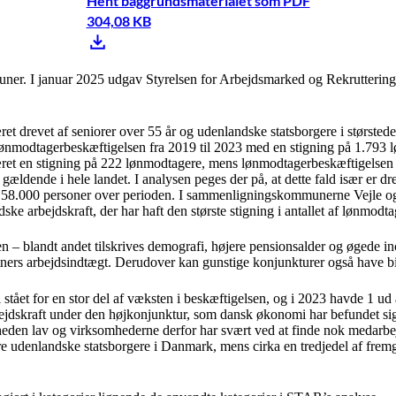
Hent baggrundsmaterialet som PDF
304,08 KB
muner. I januar 2025 udgav Styrelsen for Arbejdsmarked og Rekruttering
æret drevet af seniorer over 55 år og udenlandske statsborgere i størs
 i lønmodtagerbeskæftigelsen fra 2019 til 2023 med en stigning på 1.793 
ret en stigning på 222 lønmodtagere, mens lønmodtagerbeskæftigelsen b
 gældende i hele landet. I analysen peges der på, at dette fald især er 
 58.000 personer over perioden. I sammenligningskommunerne Vejle og S
ske arbejdskraft, der har haft den største stigning i antallet af lønmodta
en – blandt andet tilskrives demografi, højere pensionsalder og øgede inc
ers arbejdsindtægt. Derudover kan gunstige konjunkturer også have bidrag
 stået for en stor del af væksten i beskæftigelsen, og i 2023 havde 1 ud
jdskraft under den højkonjunktur, som dansk økonomi har befundet sig i
gheden lav og virksomhederne derfor har svært ved at finde nok medarbe
 udenlandske statsborgere i Danmark, mens cirka en tredjedel af fremga